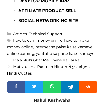
DEVELOP MOBILE APP
AFFILIATE PRODUCT SELL
SOCIAL NETWORKING SITE
Categories
Articles
,
Technical Support
Tags
how to earn money online
,
how to make
money online
,
internet se paise kaise kamaye
,
online earning
,
youtube se paise kaise kamaye
Malai Kulfi Ghar Me Bnane Ka Tarika
Motivational Poem In Hindi सोये हुनर को पुकार
Hindi Quotes
Rahul Kushwaha