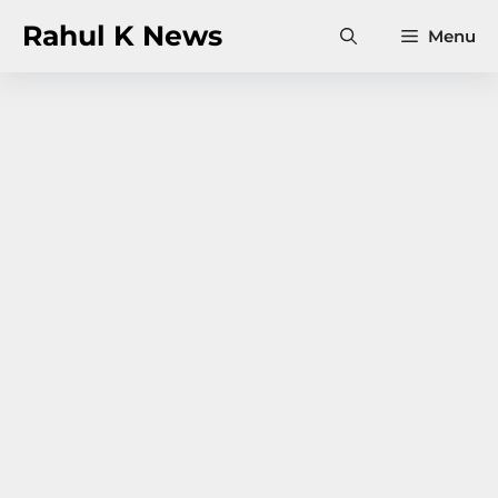
Skip
Rahul K News
Menu
to
content