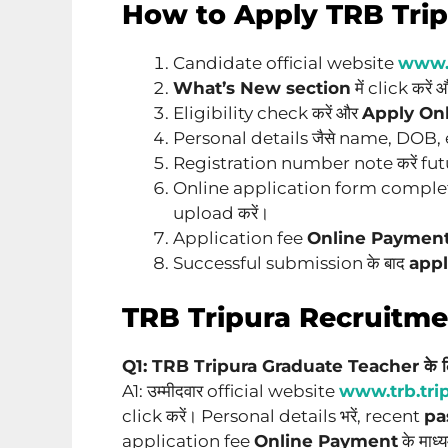
How to Apply TRB Tri
Candidate official website
www.t
What’s New section
में click करें
Eligibility check करें और
Apply On
Personal details जैसे name, DOB, em
Registration number note करें futu
Online application form complet
upload करें।
Application fee
Online Paymen
Successful submission के बाद
appl
TRB Tripura Recruitm
Q1: TRB Tripura Graduate Teacher के लिए 
A1: उम्मीदवार official website
www.trb.trip
click करें। Personal details भरें, recent
pa
application fee
Online Payment
के माध