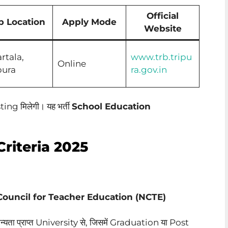
Official
b Location
Apply Mode
Website
rtala,
www.trb.tripu
Online
pura
ra.gov.in
ting मिलेगी। यह भर्ती
School Education
Criteria 2025
Council for Teacher Education (NCTE)
न्यता प्राप्त University से, जिसमें Graduation या Post