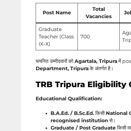
Total
Post Name
Jo
Vacancies
Graduate
Aga
Teacher (Class
700
Tri
IX-X)
चयनित उम्मीदवारों को
Agartala, Tripura
में pos
Department, Tripura
के अंतर्गत है।
TRB Tripura Eligibility 
Educational Qualification:
B.A.Ed. / B.Sc.Ed.
किसी
National 
recognised institution
से।
Graduate / Post Graduate
किसी मा