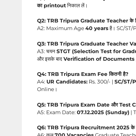
का printout
निकाल लें।
Q2: TRB Tripura Graduate Teacher के लि
A2: Maximum Age
40 years
है। SC/ST/
Q3: TRB Tripura Graduate Teacher Vaca
A3: चयन
STGT (Selection Test for Grad
और इसके बाद
Verification of Documents /
Q4: TRB Tripura Exam Fee कितनी है?
A4:
UR Candidates:
Rs. 300/- |
SC/ST/P
Online।
Q5: TRB Tripura Exam Date और Test Cen
A5: Exam Date:
07.12.2025 (Sunday)
| 
Q6: TRB Tripura Recruitment 2025 के लि
A6: कुल
700 Vacancies
Graduate Teacher (