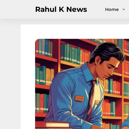
Skip
Rahul K News
Home
to
content