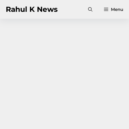
Skip
Rahul K News
Menu
to
content