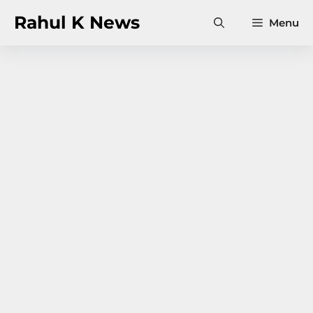
Skip
Rahul K News
Menu
to
content