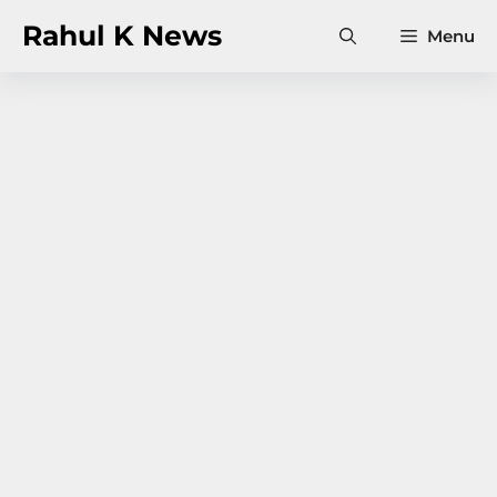
Skip
Rahul K News
Menu
to
content