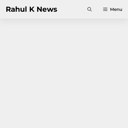
Skip
Rahul K News
Menu
to
content