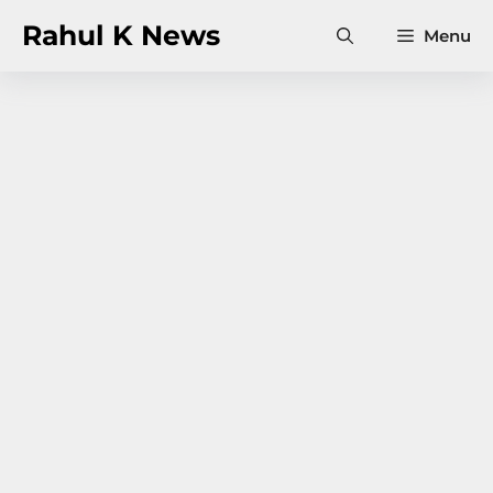
Skip
Rahul K News
Menu
to
content