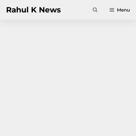
Skip
Rahul K News
Menu
to
content