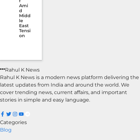
f
Ami
d
Midd
le
East
Tensi
on
Rahul K News
Rahul K News is a modern news platform delivering the
latest updates from India and around the world. We
cover trending news, current affairs, and important
stories in simple and easy language.
Categories
Blog