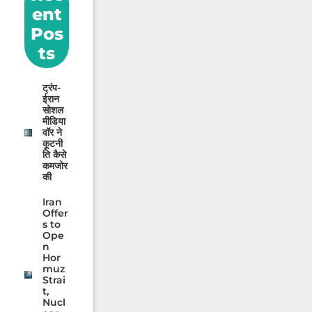
ent
Pos
ts
ट्रंप-
ईरान
सोशल
मीडिया
वॉर ने
कूटनी
ति कैसे
कमजोर
की
Iran
Offer
s to
Ope
n
Hor
muz
Strai
t,
Nucl