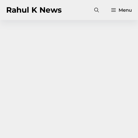
Skip
Rahul K News
Menu
to
content