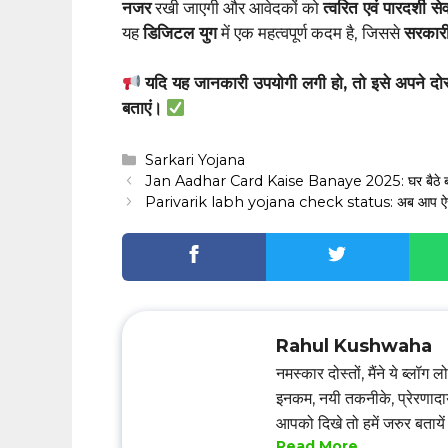
नजर
रखी जाएगी और आवेदकों को
त्वरित एवं पारदर्शी से
यह
डिजिटल युग
में एक महत्वपूर्ण कदम है, जिससे
सरकारी
यदि यह जानकारी उपयोगी लगी हो, तो इसे अपने दोस
बताएं।
Categories
Sarkari Yojana
Jan Aadhar Card Kaise Banaye 2025: घर बैठे बना
Parivarik labh yojana check status: अब आप ऐसे चेक
Rahul Kushwaha
नमस्कार दोस्तों, मैंने ये ब्ल
इनकम, नयी तकनीके, प्रेरणादाय
आपको दिखे तो हमें जरुर बत
Read More