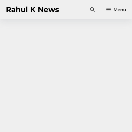
Skip
Rahul K News
Menu
to
content